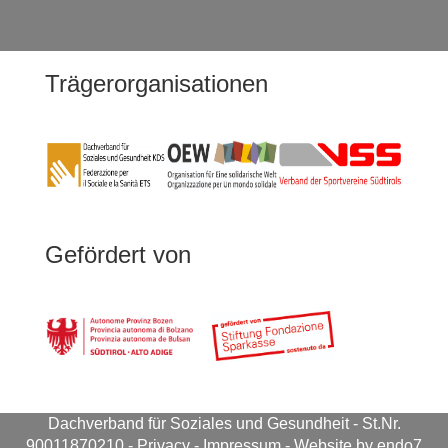
Trägerorganisationen
Gefördert von
Dachverband für Soziales und Gesundheit
- St.Nr.
90011870210 -
Privacy
-
Impressum
-
Website by endo7