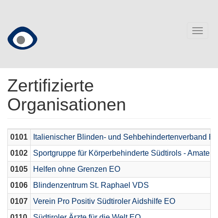
Direkt
zum
Inhalt
Togg
navig
Zertifizierte
Organisationen
0101
Italienischer Blinden- und Sehbehindertenverband E
0102
Sportgruppe für Körperbehinderte Südtirols - Amateur
0105
Helfen ohne Grenzen EO
0106
Blindenzentrum St. Raphael VDS
0107
Verein Pro Positiv Südtiroler Aidshilfe EO
0110
Südtiroler Ärzte für die Welt EO