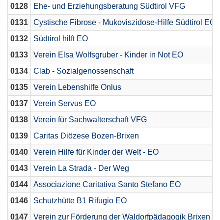
0128
Ehe- und Erziehungsberatung Südtirol VFG
0131
Cystische Fibrose - Mukoviszidose-Hilfe Südtirol EO
0132
Südtirol hilft EO
0133
Verein Elsa Wolfsgruber - Kinder in Not EO
0134
Clab - Sozialgenossenschaft
0135
Verein Lebenshilfe Onlus
0137
Verein Servus EO
0138
Verein für Sachwalterschaft VFG
0139
Caritas Diözese Bozen-Brixen
0140
Verein Hilfe für Kinder der Welt - EO
0143
Verein La Strada - Der Weg
0144
Associazione Caritativa Santo Stefano EO
0146
Schutzhütte B1 Rifugio EO
0147
Verein zur Förderung der Waldorfpädagogik Brixen E