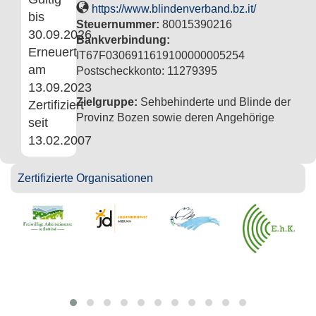
https://www.blindenverband.bz.it/
bis
Steuernummer:
80015390216
30.09.2026
Bankverbindung:
Erneuert
IT67F0306911619100000005254
am
Postscheckkonto: 11279395
13.09.2023
Zielgruppe:
Sehbehinderte und Blinde der
Zertifiziert
Provinz Bozen sowie deren Angehörige
seit
13.02.2007
Zertifizierte Organisationen