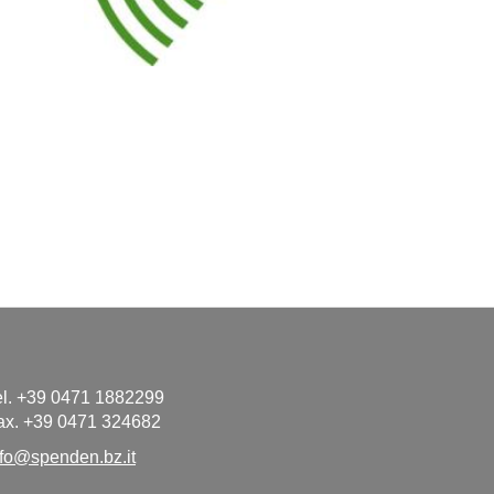
el. +39 0471 1882299
ax. +39 0471 324682
nfo@spenden.bz.it