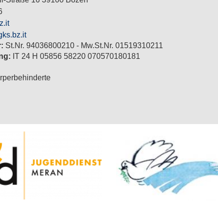
6
.it
ks.bz.it
r:
St.Nr. 94036800210 - Mw.St.Nr. 01519310211
ng:
IT 24 H 05856 58220 070570180181
perbehinderte