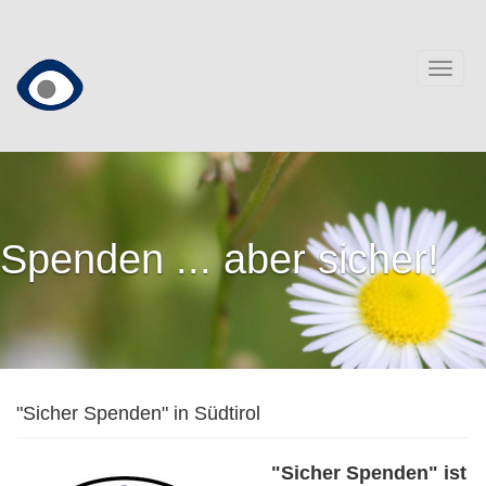
Direkt
zum
Inhalt
Togg
navig
Spenden ... aber sicher!
"Sicher Spenden" in Südtirol
"Sicher Spenden" ist