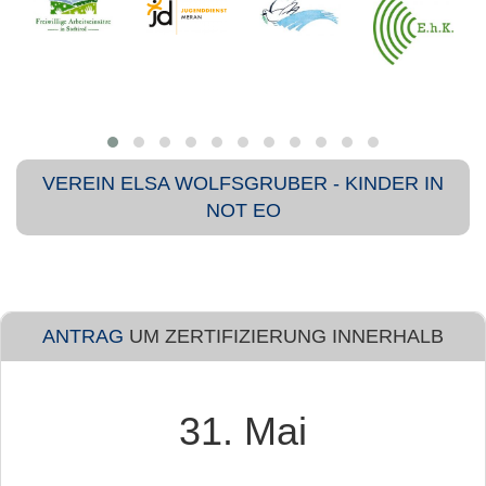
VEREIN ELSA WOLFSGRUBER - KINDER IN
NOT EO
ANTRAG
UM ZERTIFIZIERUNG INNERHALB
31. Mai